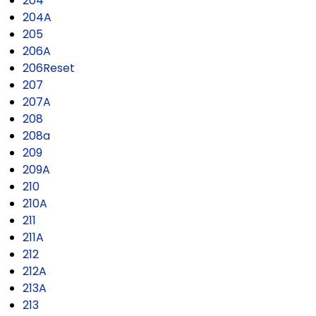
204
204A
205
206A
206Reset
207
207A
208
208a
209
209A
210
210A
211
211A
212
212A
213A
213