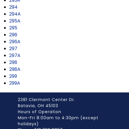
293A
294
294A
295A
295
296
296A
297
297A
298
298A
299
299A
2381 Clermont Center Dr.
Batavia, OH 45103
Hours of Operation
Mon-Fri 8:00am to 4:30pm (except
holidays)